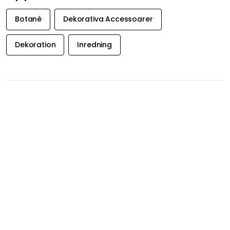
Upptäck mer
Botané
Dekorativa Accessoarer
Dekoration
Inredning
FÅ INSPIRATION &
ERBJUDANDEN FÖRST
Få inspiration, nyheter och utvalda erbjudanden direkt i
din inkorg. Just nu erbjuder vi 20 % på Decotique och
Department när du börjar prenumererar på vårt
nyhetsbrev.