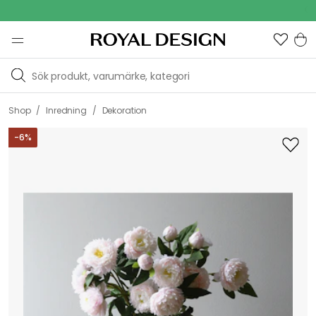
Outdoor S
/
/
Shop
Inredning
Dekoration
-
6
%