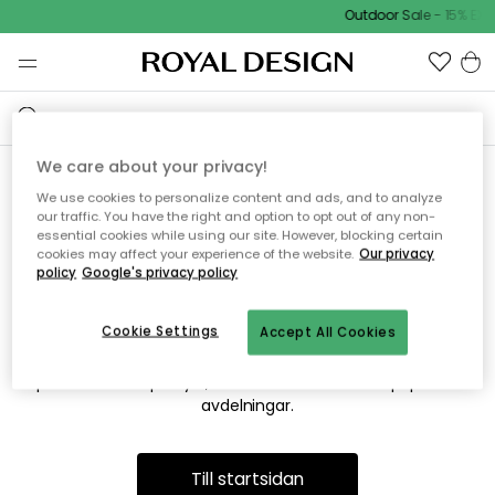
Outdoor Sale - 15% EXT
We care about your privacy!
We use cookies to personalize content and ads, and to analyze
Vi hittar tyvärr inte sidan du
our traffic. You have the right and option to opt out of any non-
essential cookies while using our site. However, blocking certain
söker
cookies may affect your experience of the website.
Our privacy
policy
Google's privacy policy
Cookie Settings
Accept All Cookies
Detta kan bero på att sidan inte längre finns eller att den har
flyttats. Vi ber om ursäkt för besväret. I menyn ovan kan du
prova att söka på nytt, eller besöka en av våra populära
avdelningar.
Till startsidan