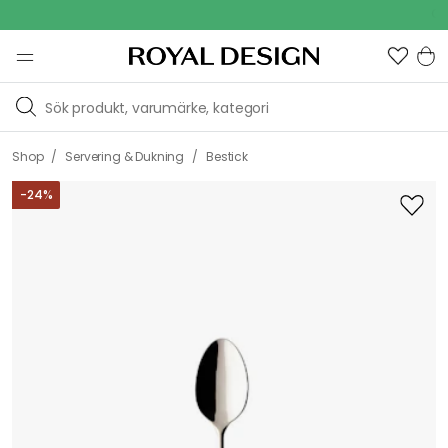
Outdoor 
/
/
Shop
Servering & Dukning
Bestick
-
24
%