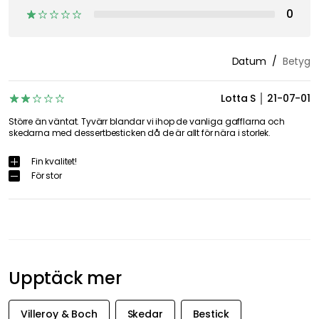
0
Datum
Betyg
Lotta S
21-07-01
Större än väntat. Tyvärr blandar vi ihop de vanliga gafflarna och
skedarna med dessertbesticken då de är allt för nära i storlek.
Fin kvalitet!
För stor
Upptäck mer
Villeroy & Boch
Skedar
Bestick