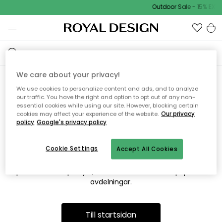
Outdoor Sale - 15% EXTR
We care about your privacy!
We use cookies to personalize content and ads, and to analyze
Vi hittar tyvärr inte sidan du
our traffic. You have the right and option to opt out of any non-
essential cookies while using our site. However, blocking certain
söker
cookies may affect your experience of the website.
Our privacy
policy
Google's privacy policy
Cookie Settings
Accept All Cookies
Detta kan bero på att sidan inte längre finns eller att den har
flyttats. Vi ber om ursäkt för besväret. I menyn ovan kan du
prova att söka på nytt, eller besöka en av våra populära
avdelningar.
Till startsidan