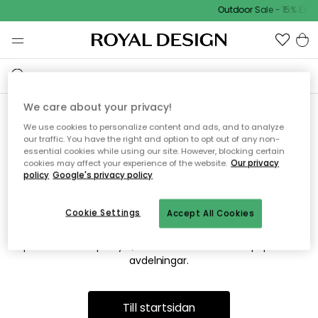
Outdoor Sale - 15% EXTR
We care about your privacy!
We use cookies to personalize content and ads, and to analyze
Vi hittar tyvärr inte sidan du
our traffic. You have the right and option to opt out of any non-
essential cookies while using our site. However, blocking certain
söker
cookies may affect your experience of the website.
Our privacy
policy
Google's privacy policy
Cookie Settings
Accept All Cookies
Detta kan bero på att sidan inte längre finns eller att den har
flyttats. Vi ber om ursäkt för besväret. I menyn ovan kan du
prova att söka på nytt, eller besöka en av våra populära
avdelningar.
Till startsidan