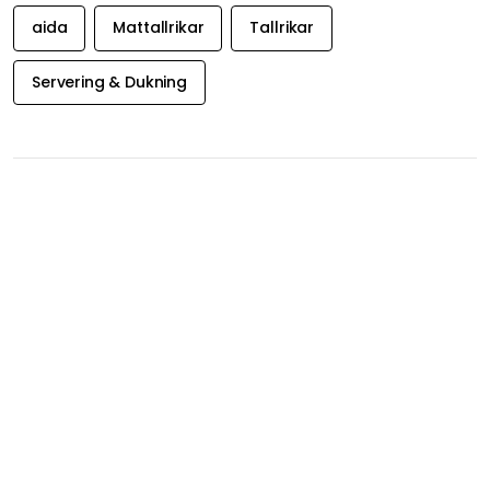
aida
Mattallrikar
Tallrikar
Servering & Dukning