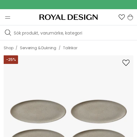
Out
/
/
Shop
Servering & Dukning
Tallrikar
-
25
%