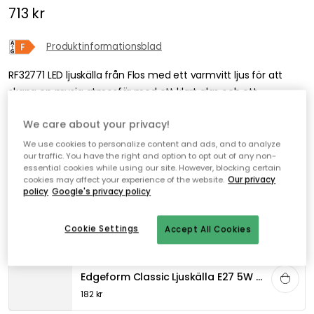
713 kr
Produktinformationsblad
RF32771 LED ljuskälla från Flos med ett varmvitt ljus för att
skapa en mysig atmosfär med ett klart glas och ett
spegelglas upptill för att ge ett jämnt ljus.
We care about your privacy!
We use cookies to personalize content and ads, and to analyze
our traffic. You have the right and option to opt out of any non-
Lägg i varukorgen
essential cookies while using our site. However, blocking certain
cookies may affect your experience of the website.
Our privacy
policy
Google's privacy policy
Fri frakt
I webblager – endast 4 st kvar
Genomtänkta tillval
Cookie Settings
Accept All Cookies
EDGEFORM
Edgeform Classic Ljuskälla E27 5W 560lm 2700K Dimbar, Klar
182 kr