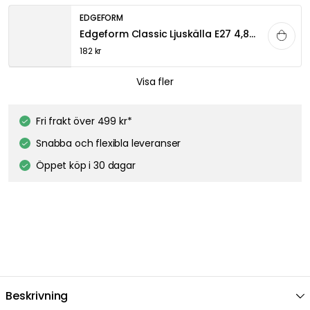
EDGEFORM
Edgeform Classic Ljuskälla E27 4,8W 580lm 2700K Dimbar, Vit
182 kr
TALA
Visa fler
Gaia E27 LED-lampa 6W
348 kr
Fri frakt över 499 kr*
Snabba och flexibla leveranser
Öppet köp i 30 dagar
Beskrivning