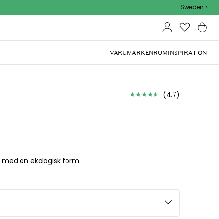
Outdoor Sale - 15% EXTRA rabatt med kod
Sweden
VARUMÄRKEN
RUM
INSPIRATION
(
4.7
)
n med en ekologisk form.