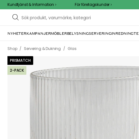
Kundtjänst & Information
För företagskunder
NYHETER
KAMPANJER
MÖBLER
BELYSNING
SERVERING
INREDNING
TE
/
/
Shop
Servering & Dukning
Glas
PRISMATCH
2-PACK