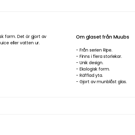
 form. Det är gjort av
Om glaset från Muubs
ice eller vatten ur.
- Från serien Ripe.
- Finns i flera storlekar.
- Unik design.
- Ekologisk form.
- Räfflad yta.
- Gjort av munblåst glas.