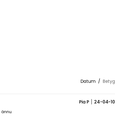
Datum
Betyg
Pia P
24-04-10
m ännu.