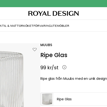
XTIL & MATTOR
KÖKET
FÖRVARING
UTEMÖBLER
MUUBS
Ripe Glas
99 kr
/st
Ripe glas från Muubs med en unik desig
Ripe Glas