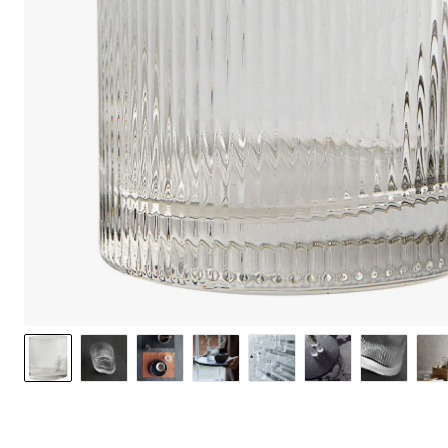
We care 
We use cook
option to o
may affect 