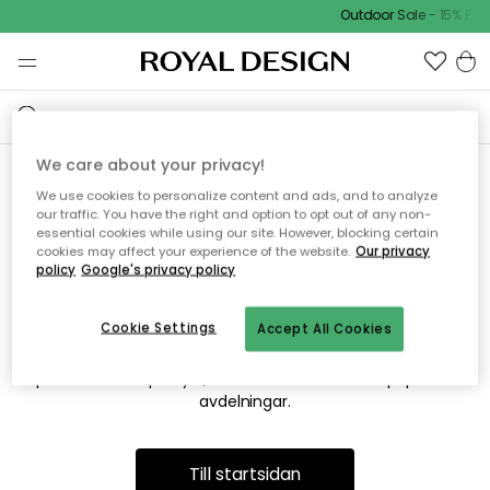
Outdoor Sale - 15% EXT
We care about your privacy!
We use cookies to personalize content and ads, and to analyze
Vi hittar tyvärr inte sidan du
our traffic. You have the right and option to opt out of any non-
essential cookies while using our site. However, blocking certain
söker
cookies may affect your experience of the website.
Our privacy
policy
Google's privacy policy
Cookie Settings
Accept All Cookies
Detta kan bero på att sidan inte längre finns eller att den har
flyttats. Vi ber om ursäkt för besväret. I menyn ovan kan du
prova att söka på nytt, eller besöka en av våra populära
avdelningar.
Till startsidan