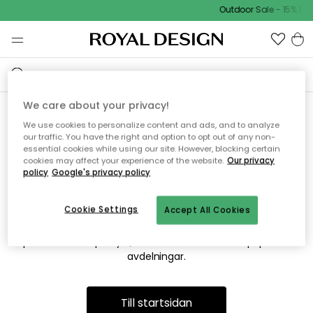
Outdoor Sale - 15% EXT
We care about your privacy!
We use cookies to personalize content and ads, and to analyze
Vi hittar tyvärr inte sidan du
our traffic. You have the right and option to opt out of any non-
essential cookies while using our site. However, blocking certain
söker
cookies may affect your experience of the website.
Our privacy
policy
Google's privacy policy
Cookie Settings
Accept All Cookies
Detta kan bero på att sidan inte längre finns eller att den har
flyttats. Vi ber om ursäkt för besväret. I menyn ovan kan du
prova att söka på nytt, eller besöka en av våra populära
avdelningar.
Till startsidan