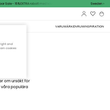
r Sale - 15% EXTRA rabatt med kod
Sweden
VARUMÄRKEN
RUM
INSPIRATION
right and
tain cookies
 söker
ber om ursäkt för
v våra populära