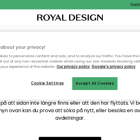
Outdoo
XTIL & MATTOR
KÖKET
FÖRVARING
UTEMÖBLER
about your privacy!
ies to personalize content and ads, and to analyze our traffic. You have the 
pt out of any non-essential cookies while using our site. However, blocking cer
your experience of the website.
Our privacy policy
Google's privacy policy
ttar tyvärr inte sidan du
Cookie Settings
Accept All Cookies
å att sidan inte längre finns eller att den har flyttats. Vi 
nyn ovan kan du prova att söka på nytt, eller besöka en a
avdelningar.