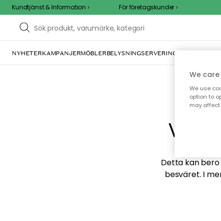
Kundtjänst & Information
För företagskunder
NYHETER
KAMPANJER
MÖBLER
BELYSNING
SERVERING
INREDNING
TE
We care 
We use cook
option to o
may affect 
Vi hi
Detta kan bero p
besväret. I me