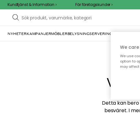
Kundtjänst & Information
För företagskunder
NYHETER
KAMPANJER
MÖBLER
BELYSNING
SERVERING
INREDNING
TE
We care 
We use cook
option to o
may affect 
Vi hi
Detta kan bero p
besväret. I me