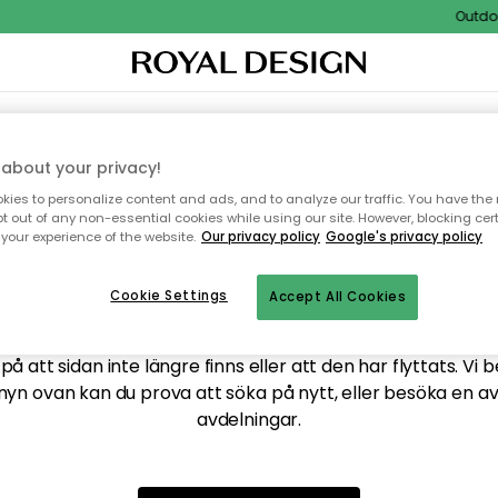
Outdoor
XTIL & MATTOR
KÖKET
FÖRVARING
UTEMÖBLER
about your privacy!
ies to personalize content and ads, and to analyze our traffic. You have the 
pt out of any non-essential cookies while using our site. However, blocking cer
your experience of the website.
Our privacy policy
Google's privacy policy
ttar tyvärr inte sidan du
Cookie Settings
Accept All Cookies
å att sidan inte längre finns eller att den har flyttats. Vi 
nyn ovan kan du prova att söka på nytt, eller besöka en a
avdelningar.