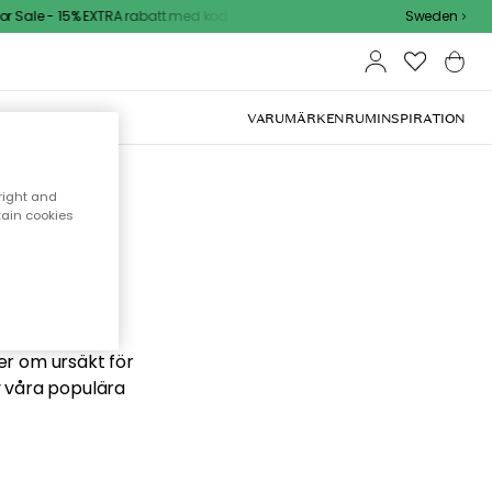
 Sale - 15% EXTRA rabatt med kod
Sweden
VARUMÄRKEN
RUM
INSPIRATION
right and
tain cookies
 söker
ber om ursäkt för
v våra populära