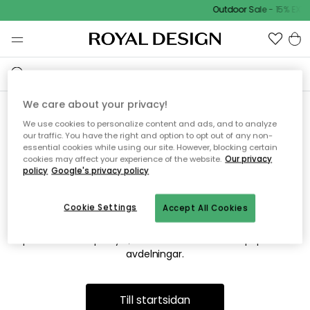
Outdoor Sale - 15% EXTR
We care about your privacy!
We use cookies to personalize content and ads, and to analyze
Vi hittar tyvärr inte sidan du
our traffic. You have the right and option to opt out of any non-
essential cookies while using our site. However, blocking certain
söker
cookies may affect your experience of the website.
Our privacy
policy
Google's privacy policy
Cookie Settings
Accept All Cookies
Detta kan bero på att sidan inte längre finns eller att den har
flyttats. Vi ber om ursäkt för besväret. I menyn ovan kan du
prova att söka på nytt, eller besöka en av våra populära
avdelningar.
Till startsidan