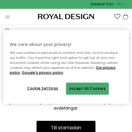
Outdoor Sale - 15% EXTR
We care about your privacy!
We use cookies to personalize content and ads, and to analyze
Vi hittar tyvärr inte sidan du
our traffic. You have the right and option to opt out of any non-
essential cookies while using our site. However, blocking certain
söker
cookies may affect your experience of the website.
Our privacy
policy
Google's privacy policy
Cookie Settings
Accept All Cookies
Detta kan bero på att sidan inte längre finns eller att den har
flyttats. Vi ber om ursäkt för besväret. I menyn ovan kan du
prova att söka på nytt, eller besöka en av våra populära
avdelningar.
Till startsidan