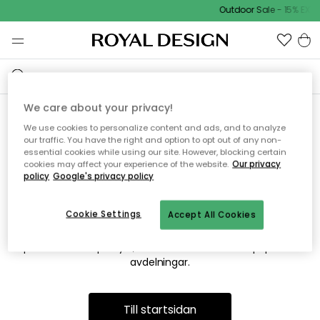
Outdoor Sale - 15% EXTR
We care about your privacy!
We use cookies to personalize content and ads, and to analyze
Vi hittar tyvärr inte sidan du
our traffic. You have the right and option to opt out of any non-
essential cookies while using our site. However, blocking certain
söker
cookies may affect your experience of the website.
Our privacy
policy
Google's privacy policy
Cookie Settings
Accept All Cookies
Detta kan bero på att sidan inte längre finns eller att den har
flyttats. Vi ber om ursäkt för besväret. I menyn ovan kan du
prova att söka på nytt, eller besöka en av våra populära
avdelningar.
Till startsidan