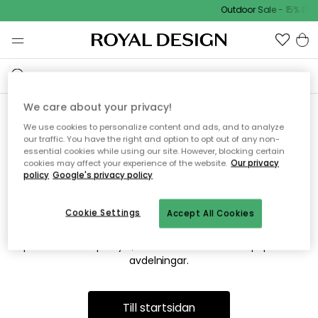
Outdoor Sale - 15% EXT
We care about your privacy!
We use cookies to personalize content and ads, and to analyze
Vi hittar tyvärr inte sidan du
our traffic. You have the right and option to opt out of any non-
essential cookies while using our site. However, blocking certain
söker
cookies may affect your experience of the website.
Our privacy
policy
Google's privacy policy
Cookie Settings
Accept All Cookies
Detta kan bero på att sidan inte längre finns eller att den har
flyttats. Vi ber om ursäkt för besväret. I menyn ovan kan du
prova att söka på nytt, eller besöka en av våra populära
avdelningar.
Till startsidan