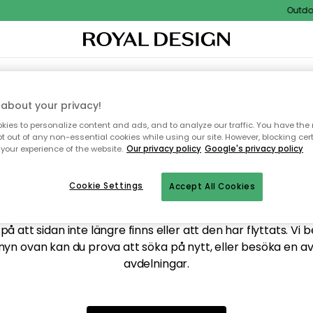
Outdoor
XTIL & MATTOR
KÖKET
FÖRVARING
UTEMÖBLER
about your privacy!
ies to personalize content and ads, and to analyze our traffic. You have the 
pt out of any non-essential cookies while using our site. However, blocking cer
your experience of the website.
Our privacy policy
Google's privacy policy
ttar tyvärr inte sidan du
Cookie Settings
Accept All Cookies
å att sidan inte längre finns eller att den har flyttats. Vi 
nyn ovan kan du prova att söka på nytt, eller besöka en a
avdelningar.