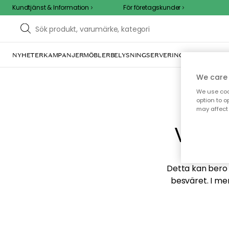
Kundtjänst & Information
För företagskunder
NYHETER
KAMPANJER
MÖBLER
BELYSNING
SERVERING
INREDNING
TE
We care 
We use cook
option to o
may affect 
Vi hi
Detta kan bero p
besväret. I me