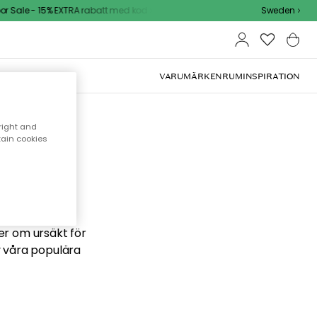
 Sale - 15% EXTRA rabatt med kod
Sweden
VARUMÄRKEN
RUM
INSPIRATION
right and
tain cookies
 söker
ber om ursäkt för
v våra populära