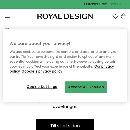
Outdoor Sale - 15% EXTRA r
We care about your privacy!
We use cookies to personalize content and ads, and to analyze
Vi hittar tyvärr inte sidan du
our traffic. You have the right and option to opt out of any non-
essential cookies while using our site. However, blocking certain
söker
cookies may affect your experience of the website.
Our privacy
policy
Google's privacy policy
Cookie Settings
Accept All Cookies
Detta kan bero på att sidan inte längre finns eller att den har
flyttats. Vi ber om ursäkt för besväret. I menyn ovan kan du
prova att söka på nytt, eller besöka en av våra populära
avdelningar.
Till startsidan