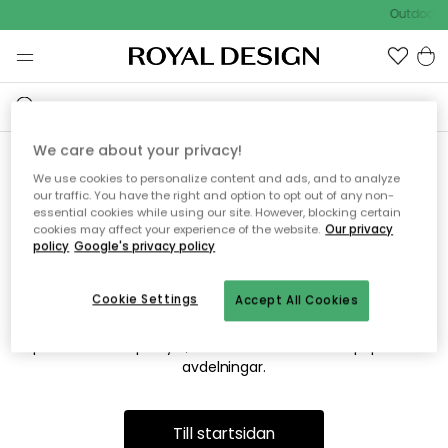
Outdoor S
We care about your privacy!
We use cookies to personalize content and ads, and to analyze
Vi hittar tyvärr inte sidan du
our traffic. You have the right and option to opt out of any non-
essential cookies while using our site. However, blocking certain
söker
cookies may affect your experience of the website.
Our privacy
policy
Google's privacy policy
Cookie Settings
Accept All Cookies
Detta kan bero på att sidan inte längre finns eller att den har
flyttats. Vi ber om ursäkt för besväret. I menyn ovan kan du
prova att söka på nytt, eller besöka en av våra populära
avdelningar.
Till startsidan