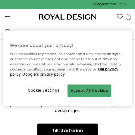
Outdoor Sale - 15% EXTR
We care about your privacy!
We use cookies to personalize content and ads, and to analyze
Vi hittar tyvärr inte sidan du
our traffic. You have the right and option to opt out of any non-
essential cookies while using our site. However, blocking certain
söker
cookies may affect your experience of the website.
Our privacy
policy
Google's privacy policy
Cookie Settings
Accept All Cookies
Detta kan bero på att sidan inte längre finns eller att den har
flyttats. Vi ber om ursäkt för besväret. I menyn ovan kan du
prova att söka på nytt, eller besöka en av våra populära
avdelningar.
Till startsidan