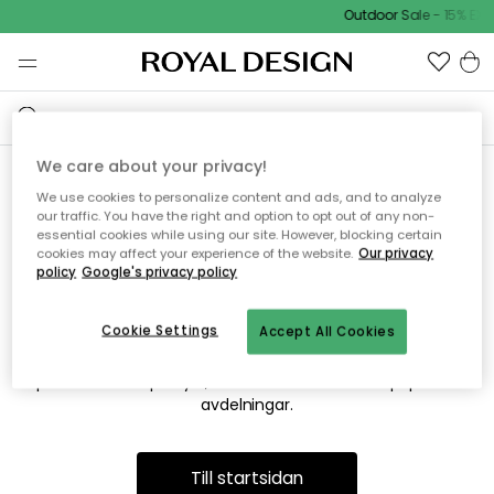
Outdoor Sale - 15% EXT
We care about your privacy!
We use cookies to personalize content and ads, and to analyze
Vi hittar tyvärr inte sidan du
our traffic. You have the right and option to opt out of any non-
essential cookies while using our site. However, blocking certain
söker
cookies may affect your experience of the website.
Our privacy
policy
Google's privacy policy
Cookie Settings
Accept All Cookies
Detta kan bero på att sidan inte längre finns eller att den har
flyttats. Vi ber om ursäkt för besväret. I menyn ovan kan du
prova att söka på nytt, eller besöka en av våra populära
avdelningar.
Till startsidan