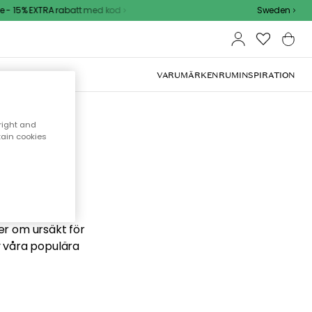
- 15% EXTRA rabatt med kod
Sweden
VARUMÄRKEN
RUM
INSPIRATION
right and
tain cookies
 söker
ber om ursäkt för
v våra populära