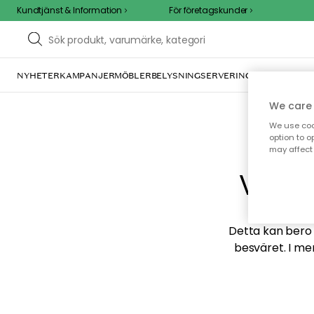
Kundtjänst & Information
För företagskunder
NYHETER
KAMPANJER
MÖBLER
BELYSNING
SERVERING
INREDNING
TE
We care 
We use cook
option to o
may affect 
Vi hi
Detta kan bero p
besväret. I me