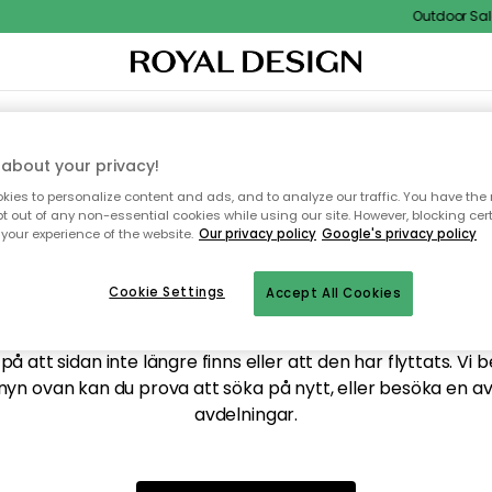
Outdoor Sale 
XTIL & MATTOR
KÖKET
FÖRVARING
UTEMÖBLER
about your privacy!
ies to personalize content and ads, and to analyze our traffic. You have the 
pt out of any non-essential cookies while using our site. However, blocking cer
your experience of the website.
Our privacy policy
Google's privacy policy
ttar tyvärr inte sidan du
Cookie Settings
Accept All Cookies
å att sidan inte längre finns eller att den har flyttats. Vi 
nyn ovan kan du prova att söka på nytt, eller besöka en a
avdelningar.