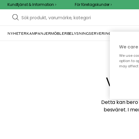
Kundtjänst & Information
För företagskunder
NYHETER
KAMPANJER
MÖBLER
BELYSNING
SERVERING
INREDNING
TE
We care 
We use cook
option to o
may affect 
Vi hi
Detta kan bero p
besväret. I me