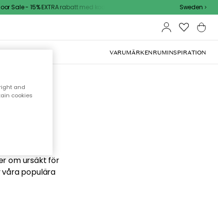
r Sale - 15% EXTRA rabatt med kod
Sweden
VARUMÄRKEN
RUM
INSPIRATION
right and
tain cookies
 söker
ber om ursäkt för
v våra populära