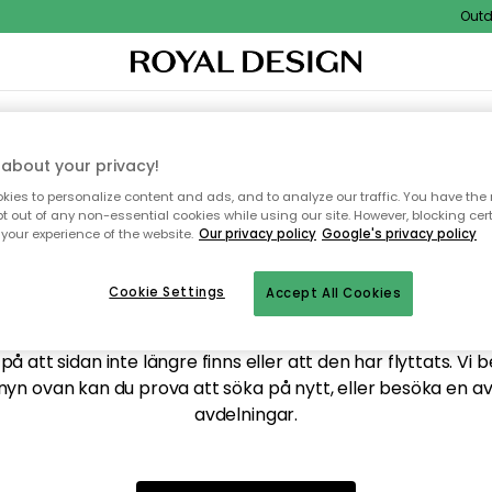
Outdoo
XTIL & MATTOR
KÖKET
FÖRVARING
UTEMÖBLER
about your privacy!
ies to personalize content and ads, and to analyze our traffic. You have the 
pt out of any non-essential cookies while using our site. However, blocking cer
your experience of the website.
Our privacy policy
Google's privacy policy
ttar tyvärr inte sidan du
Cookie Settings
Accept All Cookies
å att sidan inte längre finns eller att den har flyttats. Vi 
nyn ovan kan du prova att söka på nytt, eller besöka en a
avdelningar.