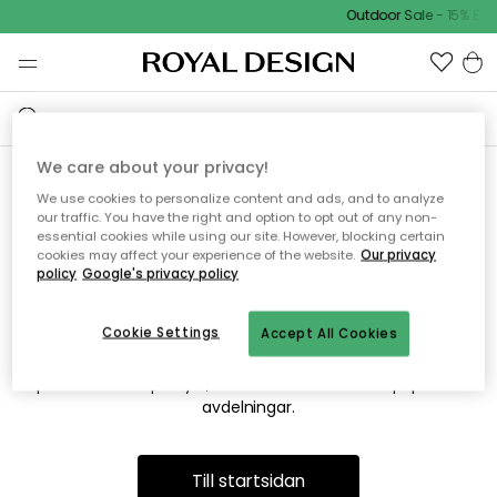
Outdoor Sale - 15% EXT
We care about your privacy!
We use cookies to personalize content and ads, and to analyze
Vi hittar tyvärr inte sidan du
our traffic. You have the right and option to opt out of any non-
essential cookies while using our site. However, blocking certain
söker
cookies may affect your experience of the website.
Our privacy
policy
Google's privacy policy
Cookie Settings
Accept All Cookies
Detta kan bero på att sidan inte längre finns eller att den har
flyttats. Vi ber om ursäkt för besväret. I menyn ovan kan du
prova att söka på nytt, eller besöka en av våra populära
avdelningar.
Till startsidan