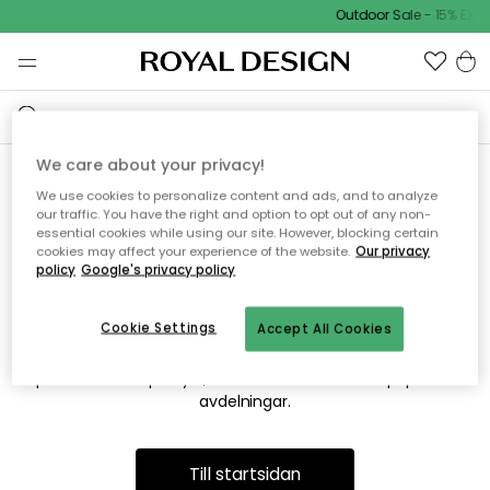
Outdoor Sale - 15% EXTR
We care about your privacy!
We use cookies to personalize content and ads, and to analyze
Vi hittar tyvärr inte sidan du
our traffic. You have the right and option to opt out of any non-
essential cookies while using our site. However, blocking certain
söker
cookies may affect your experience of the website.
Our privacy
policy
Google's privacy policy
Cookie Settings
Accept All Cookies
Detta kan bero på att sidan inte längre finns eller att den har
flyttats. Vi ber om ursäkt för besväret. I menyn ovan kan du
prova att söka på nytt, eller besöka en av våra populära
avdelningar.
Till startsidan