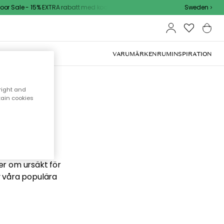
r Sale - 15% EXTRA rabatt med kod
Sweden
VARUMÄRKEN
RUM
INSPIRATION
right and
tain cookies
 söker
ber om ursäkt för
v våra populära