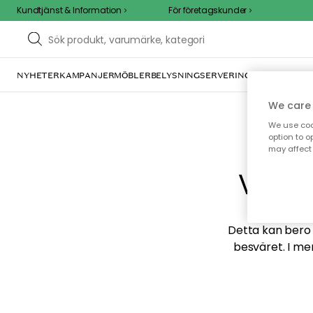
Kundtjänst & Information
För företagskunder
NYHETER
KAMPANJER
MÖBLER
BELYSNING
SERVERING
INREDNING
TE
We care 
We use cook
option to o
may affect 
Vi hi
Detta kan bero p
besväret. I me