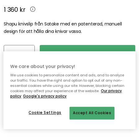
1 360 kr
Shapu knivslip från Satake med en patenterad, manuell
design för att hålla dina knivar vassa.
Lägg i varukorgen
We care about your privacy!
Fri frakt
I webblager
We use cookies to personalize content and ads, and to analyze
our traffic. You have the right and option to opt out of any non-
essential cookies while using our site. However, blocking certain
Fri frakt över 499 kr*
cookies may affect your experience of the website.
Our privacy
policy
Google's privacy policy
Snabba och flexibla leveranser
Öppet köp i 30 dagar
Cookie Settings
Accept All Cookies