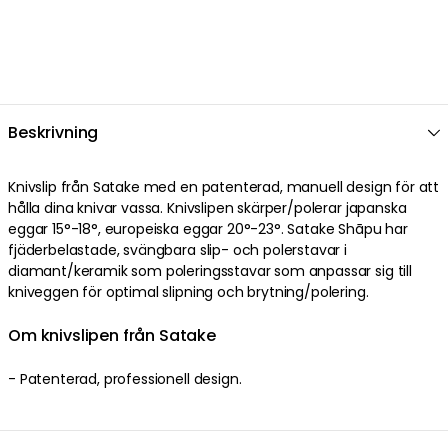
Beskrivning
Knivslip från Satake med en patenterad, manuell design för att
hålla dina knivar vassa. Knivslipen skärper/polerar japanska
eggar 15°-18°, europeiska eggar 20°-23°. Satake Shāpu har
fjäderbelastade, svängbara slip- och polerstavar i
diamant/keramik som poleringsstavar som anpassar sig till
kniveggen för optimal slipning och brytning/polering.
Om knivslipen från Satake
- Patenterad, professionell design.