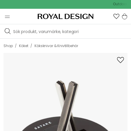
Outdoor Sale 
/
/
Shop
Köket
Köksknivar & Knivtillbehör