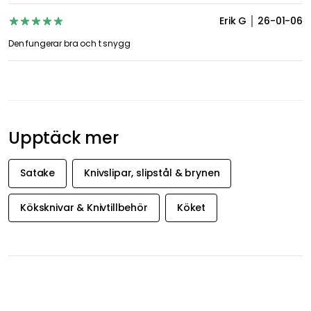
Betygsöversikt
3
0
0
0
0
Datum
Betyg
Vesa E
26-03-22
Peter
26-01-09
Erik G
26-01-06