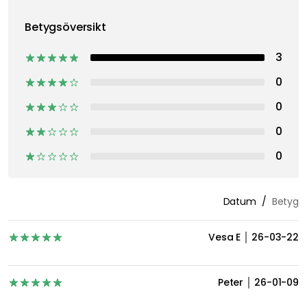
439 kr
313 kr
494 k
Inspireras av Royal Designs följare
Betyg & Recensioner
5
3 Recensioner