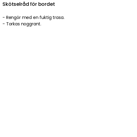
Skötselråd för bordet
-
Rengör med en fuktig trasa
.
-
Torkas noggrant
.
Produktinformation
Om varumärket
Relaterat i samma kategori