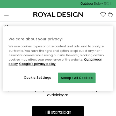
Outdoor Sale - 15% EXT
We care about your privacy!
We use cookies to personalize content and ads, and to analyze
Vi hittar tyvärr inte sidan du
our traffic. You have the right and option to opt out of any non-
essential cookies while using our site. However, blocking certain
söker
cookies may affect your experience of the website.
Our privacy
policy
Google's privacy policy
Cookie Settings
Accept All Cookies
Detta kan bero på att sidan inte längre finns eller att den har
flyttats. Vi ber om ursäkt för besväret. I menyn ovan kan du
prova att söka på nytt, eller besöka en av våra populära
avdelningar.
Till startsidan