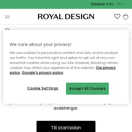
Outdoor Sale - 15% EXTR
We care about your privacy!
We use cookies to personalize content and ads, and to analyze
Vi hittar tyvärr inte sidan du
our traffic. You have the right and option to opt out of any non-
essential cookies while using our site. However, blocking certain
söker
cookies may affect your experience of the website.
Our privacy
policy
Google's privacy policy
Cookie Settings
Accept All Cookies
Detta kan bero på att sidan inte längre finns eller att den har
flyttats. Vi ber om ursäkt för besväret. I menyn ovan kan du
prova att söka på nytt, eller besöka en av våra populära
avdelningar.
Till startsidan