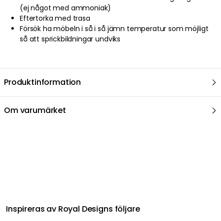
(ej något med ammoniak)
Stockholm 2.0 Skänk/Underskåp 142x45x89, Svart
Eftertorka med trasa
11 200 kr
Försök ha möbeln i så i så jämn temperatur som möjligt
så att sprickbildningar undviks
ENGLESSON
Stockholm 2.0 Skänk/Underskåp 142x45x89, Grå
11 200 kr
Produktinformation
ENGLESSON
Om varumärket
Stockholm 2.0 Skänk/Underskåp 142x45x89, Whitewash
11 200 kr
Relaterat i samma kategori