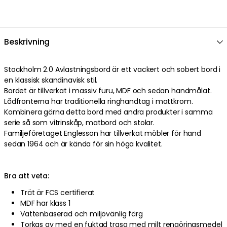
ENGLESSON
Stockholm 2.0 Vitrin Överskåp 99x34x124, Whitewash
Beskrivning
9 140 kr
Stockholm 2.0 Avlastningsbord är ett vackert och sobert bord i
ENGLESSON
en klassisk skandinavisk stil.
Stockholm 2.0 Skänk/Underskåp 99x45x89, Svart
Bordet är tillverkat i massiv furu, MDF och sedan handmålat.
11 400 kr
Lådfronterna har traditionella ringhandtag i mattkrom.
Kombinera gärna detta bord med andra produkter i samma
serie så som vitrinskåp, matbord och stolar.
ENGLESSON
Familjeföretaget Englesson har tillverkat möbler för hand
Stockholm 2.0 Skänk/Underskåp 99x45x89, Grå
sedan 1964 och är kända för sin höga kvalitet.
11 200 kr
Bra att veta:
ENGLESSON
Stockholm 2.0 Skänk/Underskåp 99x45x89, Whitewash
Trät är FCS certifierat
11 200 kr
MDF har klass 1
Vattenbaserad och miljövänlig färg
Torkas av med en fuktad trasa med milt rengöringsmedel
ENGLESSON