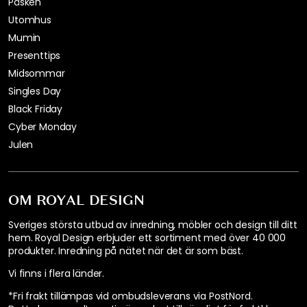
5
4 Recensioner
Betygsöversikt
4
0
0
0
0
Datum
Betyg
Reidun B
26-04-29
Riktigt fint konsolbord. 👍 Passar perfekt.👌