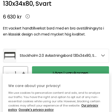
130x34x80, Svart
6 630 kr
Ett vackert handtillverkat bord med en bra avställningsyta i
en klassisk design och med mycket hög kvalitet.
Stockholm 2.0 Avlastningsbord 130x34x80, Svart
Lägg i varukorgen
We care about your privacy!
Fri frakt
Leveranstid: 6-8 veckor
We use cookies to personalize content and ads, and to analyze
our traffic. You have the right and option to opt out of any non-
Genomtänkta tillval
essential cookies while using our site. However, blocking certain
cookies may affect your experience of the website.
Our privacy
ENGLESSON
policy
Google's privacy policy