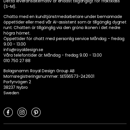
Visa originaltext
Recension översatt från norska.
Frau
25-05-13
Visa originaltext
Recension översatt från tyska.
Ann P
25-04-19
Varan jag beställde motsvarade mina förväntningar. Jag är riktigt
nöjd med mitt nya sidobord. Rekommenderar varmt att handla hos
RoyalDesign 😊👌
Visa originaltext
Recension översatt från danska.
Visa fler recensioner
Dölj recensioner