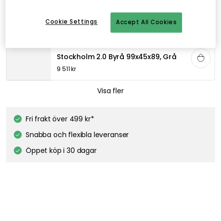
Stockholm 2.0 Byrå 99x45x89, Svart
9 511 kr
Cookie Settings
Accept All Cookies
ENGLESSON
Stockholm 2.0 Byrå 99x45x89, Grå
9 511 kr
ENGLESSON
Visa fler
Stockholm 2.0 Byrå 99x45x89, Whitewash
9 511 kr
Fri frakt över 499 kr*
Snabba och flexibla leveranser
ENGLESSON
Öppet köp i 30 dagar
Stockholm 2.0 Matbord 200 Inkl 2 Ilägg, Whitewash
14 900 kr
ENGLESSON
Stockholm 2.0 Matbord Ø114 Inkl 3 Ilägg, Whitewash
13 920 kr