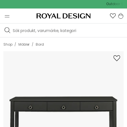
[object
Outdoor Sale - 1
Object]
/
/
Shop
Möbler
Bord