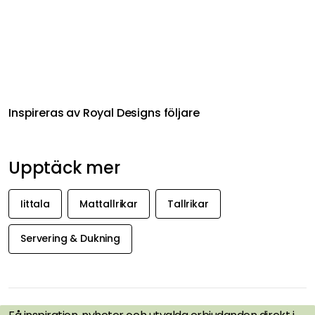
Inspireras av Royal Designs följare
Upptäck mer
Iittala
Mattallrikar
Tallrikar
Servering & Dukning
FÅ INSPIRATION &
ERBJUDANDEN FÖRST