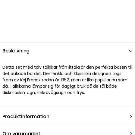
Beskrivning
Detta set med tolv tallrikar från Iittala är den perfekta basen till
det dukade bordet. Den enkla och klassiska designen togs
fram av Kaj Franck redan år 1952, men är lika populär nu som
då. Tallrikarna lämpar sig för dagligt bruk då de tål både
diskmaskin, ugn, mikrovågsugn och frys.
Produktinformation
Om varumärket