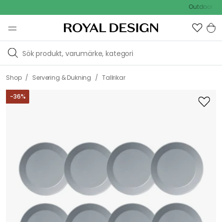
Outdoor Sale -
/
/
Shop
Servering & Dukning
Tallrikar
-
36
%