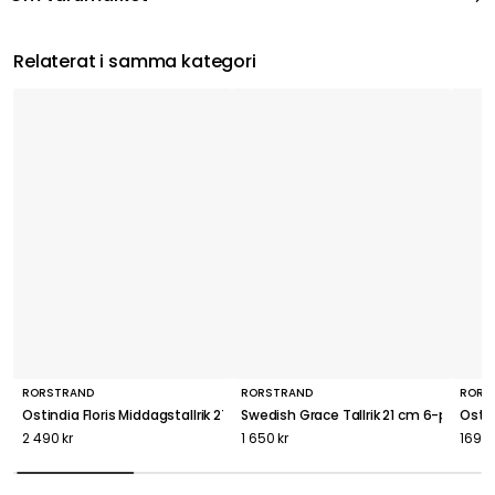
Relaterat i samma kategori
RÖRSTRAND
RÖRSTRAND
RÖRS
Ostindia Floris Middagstallrik 27 cm, 6-pack
Swedish Grace Tallrik 21 cm 6-pack, Sn
Ostin
2 490 kr
1 650 kr
169 k