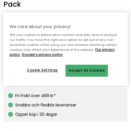
Pack
2 003 kr
3 108 kr
We care about your privacy!
Set med tolv tallrikar från Iittala som blir den perfekta basen
We use cookies to personalize content and ads, and to analyze
till det dukade bordet.
our traffic. You have the right and option to opt out of any non-
essential cookies while using our site. However, blocking certain
cookies may affect your experience of the website.
Our privacy
policy
Google's privacy policy
Lägg i varukorgen
Cookie Settings
Accept All Cookies
Fri frakt
I webblager – endast 2 st kvar
Fri frakt över 499 kr*
Snabba och flexibla leveranser
Öppet köp i 30 dagar