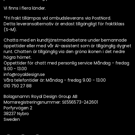
Vi finns i flera länder
.
*Fri frakt tillämpas vid ombudsleverans via PostNord.
Detta leveransalternativ är endast tillgängligt för fraktklass
(S-M).
Chatta med en kundtjänstmedarbetare under bemannade
öppettider eller med vår AI-assistent som är tillgänglig dygnet
runt. Chatten är tillgänglig via den gröna ikonen i det nedre
högra hörnet.
Öppettider för chatt med personlig service
Måndag - fredag
9.00 - 13.00
info@royaldesign.se
Våra telefontider är:
Måndag - fredag 9.00 - 13.00
010 750 27 88
Bolagsnamn: Royal Design Group AB
Momsregistreringsnummer: SE556573-242601
Porfyrvägen 2
38237 Nybro
Sweden