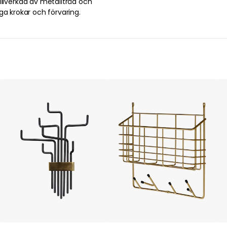
illverkad av metalltråd och
liga krokar och förvaring.