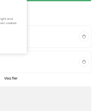
right and
tain cookies
t
Visa fler
art