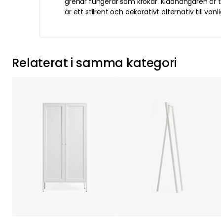
grenar fungerar som krokar. Klädhängaren är t
är ett stilrent och dekorativt alternativ till van
Relaterat i samma kategori