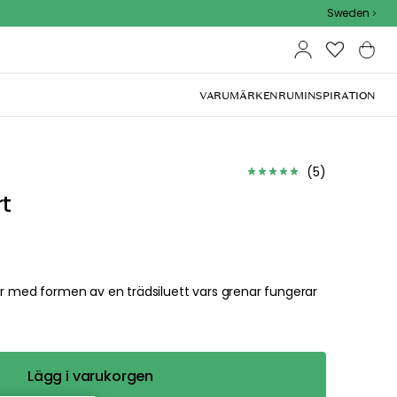
Sweden
VARUMÄRKEN
RUM
INSPIRATION
(
5
)
rt
jer med formen av en trädsiluett vars grenar fungerar
Lägg i varukorgen