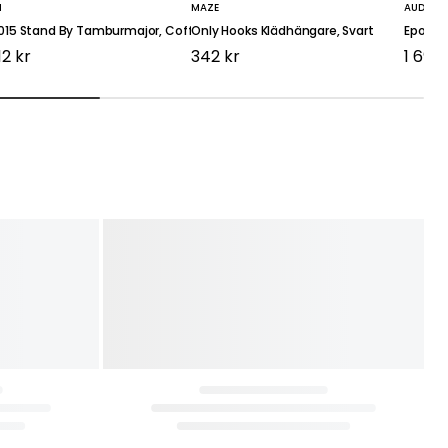
N
MAZE
AUDO C
015 Stand By Tamburmajor, Coffee
Only Hooks Klädhängare, Svart
Epoch 
12 kr
342 kr
1 696 