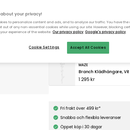
Fri frakt
I webblager
about your privacy!
ies to personalize content and ads, and to analyze our traffic. You have the 
Genomtänkta tillval
pt out of any non-essential cookies while using our site. However, blocking cer
your experience of the website.
Our privacy policy
Google's privacy policy
MAZE
Twig Vägghängare, Svar
Cookie Settings
Accept All Cookies
495 kr
MAZE
Branch Klädhängare, Vit
1 295 kr
MAZE
Branch Klädhängare, Sv
1 036 kr
Fri frakt över 499 kr*
Snabba och flexibla leveranser
Öppet köp i 30 dagar