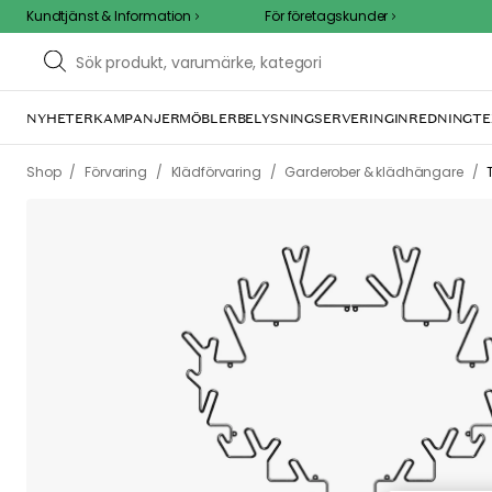
Kundtjänst & Information
För företagskunder
NYHETER
KAMPANJER
MÖBLER
BELYSNING
SERVERING
INREDNING
TE
/
/
/
/
Shop
Förvaring
Klädförvaring
Garderober & klädhängare