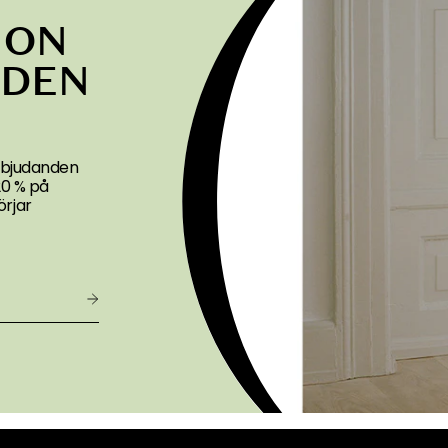
ION
NDEN
erbjudanden
 20 % på
rjar