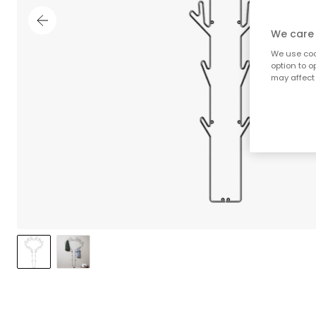
We care 
We use cook
option to o
may affect 