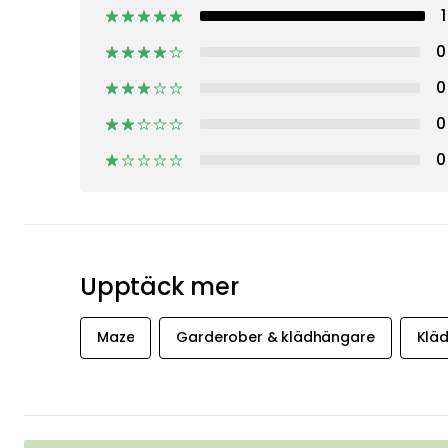
1
0
0
0
0
Upptäck mer
Maze
Garderober & klädhängare
Kläd