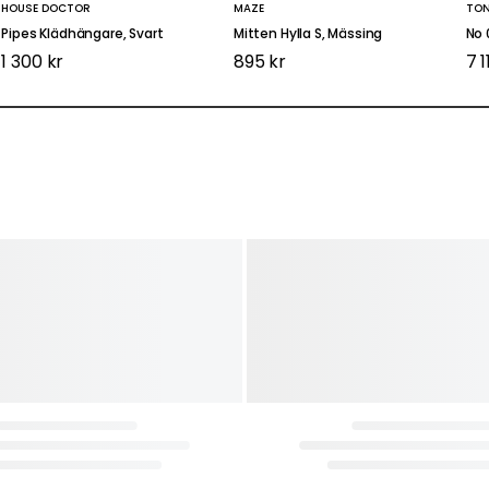
HOUSE DOCTOR
MAZE
TO
Pipes Klädhängare, Svart
Mitten Hylla S, Mässing
No 
1 300 kr
895 kr
7 1