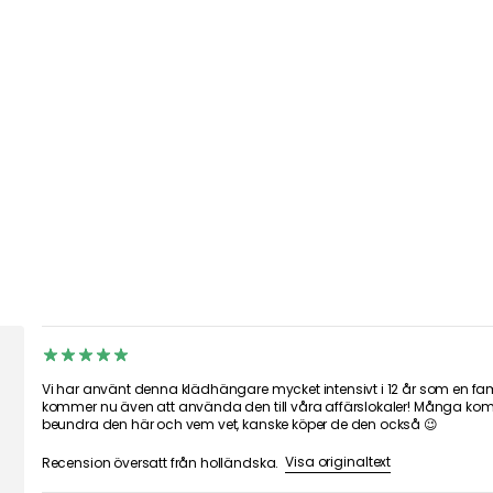
Vi har använt denna klädhängare mycket intensivt i 12 år som en fami
kommer nu även att använda den till våra affärslokaler! Många ko
beundra den här och vem vet, kanske köper de den också 😉
Visa originaltext
Recension översatt från holländska.