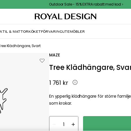
Outdoor Sale - 15% EXTRA rabatt med kod
XTIL & MATTOR
KÖKET
FÖRVARING
UTEMÖBLER
Tree Klädhängare, Svart
MAZE
Tree Klädhängare, Sva
1 761 kr
En ypperlig klädhängare för större famil
som krokar.