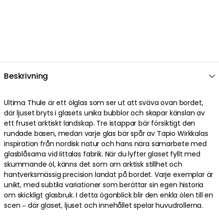
Beskrivning
Ultima Thule är ett ölglas som ser ut att sväva ovan bordet,
där ljuset bryts i glasets unika bubblor och skapar känslan av
ett fruset arktiskt landskap. Tre istappar bär försiktigt den
rundade basen, medan varje glas bär spår av Tapio Wirkkalas
inspiration från nordisk natur och hans nära samarbete med
glasblåsarna vid Iittalas fabrik. När du lyfter glaset fyllt med
skummande öl, känns det som om arktisk stillhet och
hantverksmässig precision landat på bordet. Varje exemplar är
unikt, med subtila variationer som berättar sin egen historia
om skickligt glasbruk. I detta ögonblick blir den enkla ölen till en
scen – där glaset, ljuset och innehållet spelar huvudrollerna.