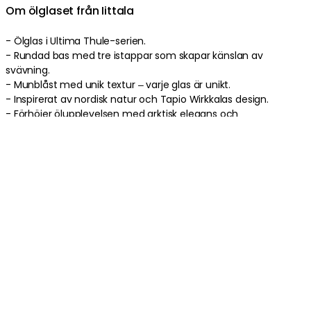
Om ölglaset från Iittala
- Ölglas i Ultima Thule-serien.
- Rundad bas med tre istappar som skapar känslan av
svävning.
- Munblåst med unik textur – varje glas är unikt.
- Inspirerat av nordisk natur och Tapio Wirkkalas design.
- Förhöjer ölupplevelsen med arktisk elegans och
hantverkskänsla.
Produktinformation
Om varumärket
Relaterat i samma kategori