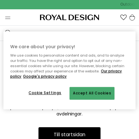
Outdoor S
We care about your privacy!
We use cookies to personalize content and ads, and to analyze
Vi hittar tyvärr inte sidan du
our traffic. You have the right and option to opt out of any non-
essential cookies while using our site. However, blocking certain
söker
cookies may affect your experience of the website.
Our privacy
policy
Google's privacy policy
Cookie Settings
Accept All Cookies
Detta kan bero på att sidan inte längre finns eller att den har
flyttats. Vi ber om ursäkt för besväret. I menyn ovan kan du
prova att söka på nytt, eller besöka en av våra populära
avdelningar.
Till startsidan