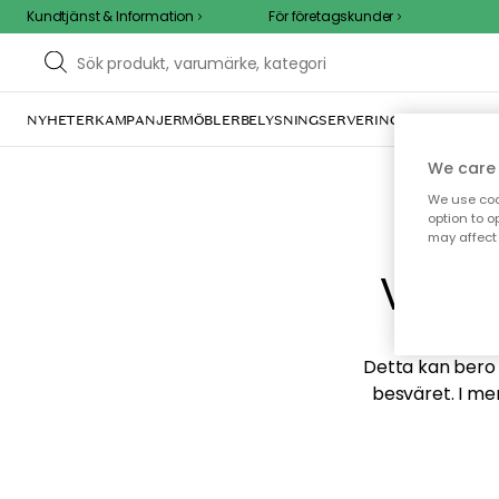
Kundtjänst & Information
För företagskunder
NYHETER
KAMPANJER
MÖBLER
BELYSNING
SERVERING
INREDNING
TE
We care 
We use cook
option to o
may affect 
Vi hi
Detta kan bero p
besväret. I me