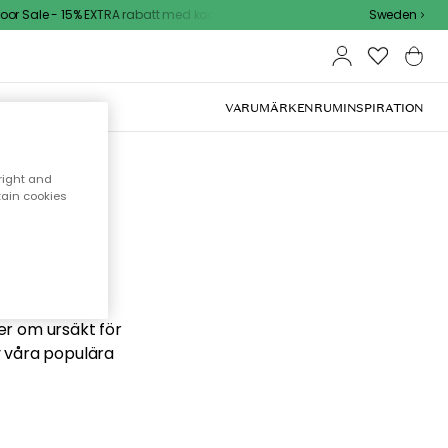
r Sale - 15% EXTRA rabatt med kod
Sweden
VARUMÄRKEN
RUM
INSPIRATION
right and
tain cookies
 söker
ber om ursäkt för
v våra populära