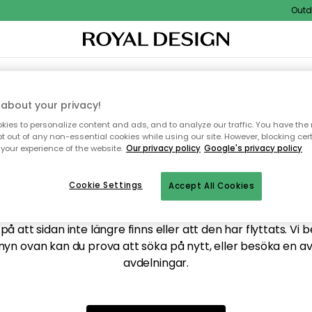
Outdoo
XTIL & MATTOR
KÖKET
FÖRVARING
UTEMÖBLER
about your privacy!
ies to personalize content and ads, and to analyze our traffic. You have the 
pt out of any non-essential cookies while using our site. However, blocking cer
your experience of the website.
Our privacy policy
Google's privacy policy
ttar tyvärr inte sidan du
Cookie Settings
Accept All Cookies
å att sidan inte längre finns eller att den har flyttats. Vi 
nyn ovan kan du prova att söka på nytt, eller besöka en a
avdelningar.