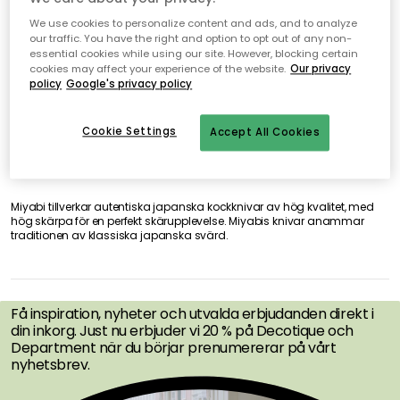
0 produkter
Visa (48)
We use cookies to personalize content and ads, and to analyze
our traffic. You have the right and option to opt out of any non-
essential cookies while using our site. However, blocking certain
Inga produkter hittades
cookies may affect your experience of the website.
Our privacy
policy
Google's privacy policy
Cookie Settings
Accept All Cookies
Miyabi tillverkar autentiska japanska kockknivar av hög kvalitet, med
hög skärpa för en perfekt skärupplevelse. Miyabis knivar anammar
traditionen av klassiska japanska svärd.
FÅ INSPIRATION &
ERBJUDANDEN FÖRST
Få inspiration, nyheter och utvalda erbjudanden direkt i
din inkorg. Just nu erbjuder vi 20 % på Decotique och
Department när du börjar prenumererar på vårt
nyhetsbrev.