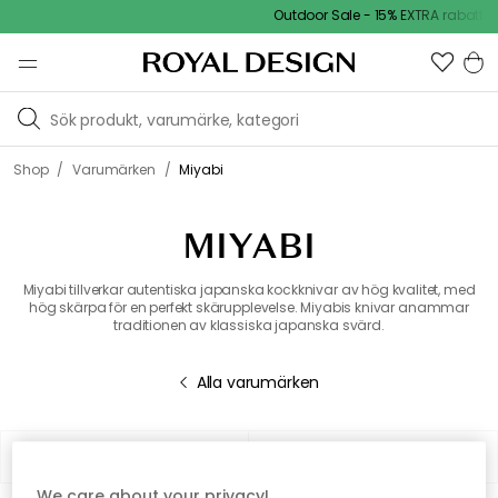
Outdoor Sale - 15% EXTRA rabatt
/
/
Shop
Varumärken
Miyabi
MIYABI
Miyabi tillverkar autentiska japanska kockknivar av hög kvalitet, med
hög skärpa för en perfekt skärupplevelse. Miyabis knivar anammar
traditionen av klassiska japanska svärd.
Alla varumärken
Filter
Sortera på
We care about your privacy!