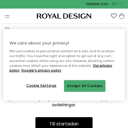
Outdoor Sale - 15% EXTRA
We care about your privacy!
We use cookies to personalize content and ads, and to analyze
Vi hittar tyvärr inte sidan du
our traffic. You have the right and option to opt out of any non-
essential cookies while using our site. However, blocking certain
söker
cookies may affect your experience of the website.
Our privacy
policy
Google's privacy policy
Cookie Settings
Accept All Cookies
Detta kan bero på att sidan inte längre finns eller att den har
flyttats. Vi ber om ursäkt för besväret. I menyn ovan kan du
prova att söka på nytt, eller besöka en av våra populära
avdelningar.
Till startsidan