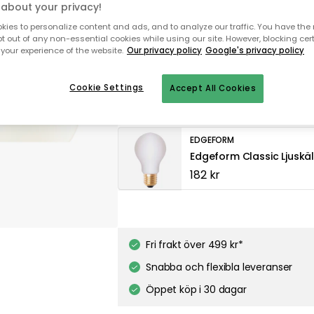
Fri frakt
Leveranstid: 2-3 veckor
about your privacy!
ies to personalize content and ads, and to analyze our traffic. You have the 
Genomtänkta tillval
pt out of any non-essential cookies while using our site. However, blocking cer
your experience of the website.
Our privacy policy
Google's privacy policy
EDGEFORM
Edgeform Classic Ljuskä
Cookie Settings
Accept All Cookies
182 kr
EDGEFORM
Edgeform Classic Ljuskä
182 kr
TALA
Gaia E27 LED-lampa 6W
348 kr
Fri frakt över 499 kr*
Snabba och flexibla leveranser
Öppet köp i 30 dagar