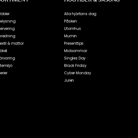
SORTIMENT
HÖGTIDER & SÄSONG
öbler
Alla hjärtans dag
elysning
Påsken
ervering
Utomhus
nredning
Mumin