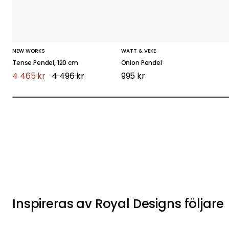
NEW WORKS
WATT & VEKE
Tense Pendel, 120 cm
Onion Pendel
4 465 kr
4 496 kr
995 kr
Andra gillade också