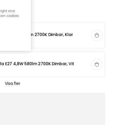
right and
tain cookies
lla E27 5W 560lm 2700K Dimbar, Klar
lla E27 4,8W 580lm 2700K Dimbar, Vit
Visa fler