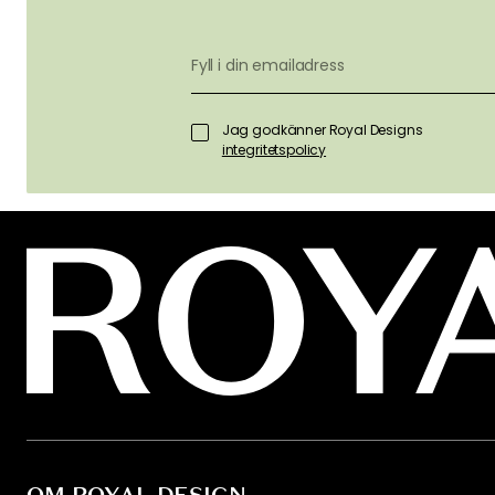
FÅ INSPIRAT
& ERBJUDA
FÖRST
Få inspiration, nyheter och utvalda 
direkt i din inkorg. Just nu erbjuder vi
Decotique och Department när du bö
prenumererar på vårt nyhetsbrev.
Jag godkänner Royal Designs
integritetspolicy