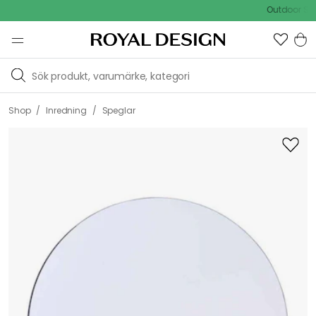
Outdoor Sale - 1
/
/
Shop
Inredning
Speglar