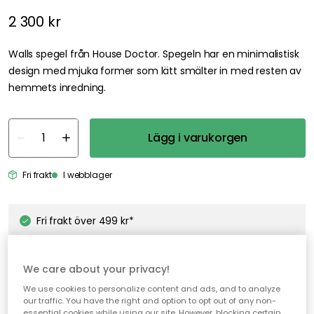
2 300 kr
Walls spegel från House Doctor. Spegeln har en minimalistisk
design med mjuka former som lätt smälter in med resten av
hemmets inredning.
Lägg i varukorgen
Fri frakt
I webblager
Fri frakt över 499 kr*
Snabba och flexibla leveranser
Öppet köp i 30 dagar
We care about your privacy!
We use cookies to personalize content and ads, and to analyze
our traffic. You have the right and option to opt out of any non-
essential cookies while using our site. However, blocking certain