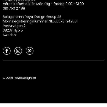
Lena B
26-05-07
Levde upp till förväntningarna..
Xploris A
25-12-19
Visa originaltext
Recension översatt från norska.
Visa fler recensioner
Upptäck mer
House Doctor
Väggspeglar
Speglar
Inredning