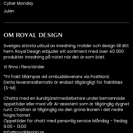
4,8
70 Recensioner
Betygsöversikt
63
5
1
0
1
Datum
Betyg
Maria
26-05-19