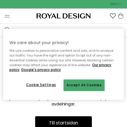
Outdoor S
We care about your privacy!
We use cookies to personalize content and ads, and to analyze
Vi hittar tyvärr inte sidan du
our traffic. You have the right and option to opt out of any non-
essential cookies while using our site. However, blocking certain
söker
cookies may affect your experience of the website.
Our privacy
policy
Google's privacy policy
Cookie Settings
Accept All Cookies
Detta kan bero på att sidan inte längre finns eller att den har
flyttats. Vi ber om ursäkt för besväret. I menyn ovan kan du
prova att söka på nytt, eller besöka en av våra populära
avdelningar.
Till startsidan