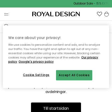
Outdoor Sale - 15% EXTRA 
We care about your privacy!
We use cookies to personalize content and ads, and to analyze
Vi hittar tyvärr inte sidan du
our traffic. You have the right and option to opt out of any non-
essential cookies while using our site. However, blocking certain
söker
cookies may affect your experience of the website.
Our privacy
policy
Google's privacy policy
Cookie Settings
Accept All Cookies
Detta kan bero på att sidan inte längre finns eller att den har
flyttats. Vi ber om ursäkt för besväret. I menyn ovan kan du
prova att söka på nytt, eller besöka en av våra populära
avdelningar.
Till startsidan