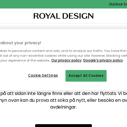
Outdoor Sal
XTIL & MATTOR
KÖKET
FÖRVARING
UTEMÖBLER
about your privacy!
ies to personalize content and ads, and to analyze our traffic. You have the 
pt out of any non-essential cookies while using our site. However, blocking cer
your experience of the website.
Our privacy policy
Google's privacy policy
ttar tyvärr inte sidan du
Cookie Settings
Accept All Cookies
å att sidan inte längre finns eller att den har flyttats. Vi 
nyn ovan kan du prova att söka på nytt, eller besöka en a
avdelningar.