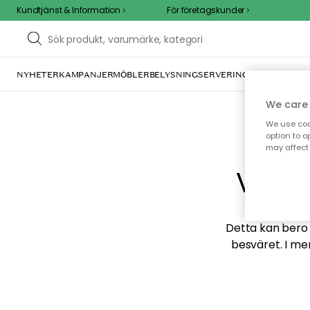
Kundtjänst & Information
För företagskunder
NYHETER
KAMPANJER
MÖBLER
BELYSNING
SERVERING
INREDNING
TE
We care 
We use cook
option to o
may affect 
Vi hi
Detta kan bero p
besväret. I me