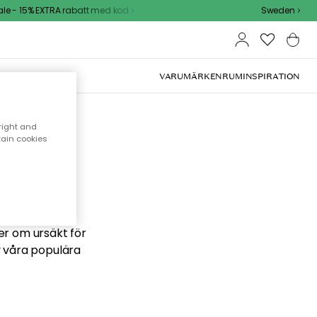
e - 15% EXTRA rabatt med kod
Sweden
VARUMÄRKEN
RUM
INSPIRATION
right and
tain cookies
 söker
ber om ursäkt för
v våra populära