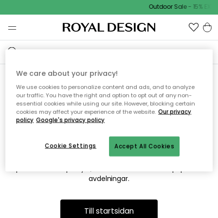
Outdoor Sale - 15% EXTR
We care about your privacy!
We use cookies to personalize content and ads, and to analyze
Vi hittar tyvärr inte sidan du
our traffic. You have the right and option to opt out of any non-
essential cookies while using our site. However, blocking certain
söker
cookies may affect your experience of the website.
Our privacy
policy
Google's privacy policy
Cookie Settings
Accept All Cookies
Detta kan bero på att sidan inte längre finns eller att den har
flyttats. Vi ber om ursäkt för besväret. I menyn ovan kan du
prova att söka på nytt, eller besöka en av våra populära
avdelningar.
Till startsidan