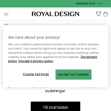
Outdoor Sale - 15% EXTR
We care about your privacy!
We use cookies to personalize content and ads, and to analyze
Vi hittar tyvärr inte sidan du
our traffic. You have the right and option to opt out of any non-
essential cookies while using our site. However, blocking certain
söker
cookies may affect your experience of the website.
Our privacy
policy
Google's privacy policy
Cookie Settings
Accept All Cookies
Detta kan bero på att sidan inte längre finns eller att den har
flyttats. Vi ber om ursäkt för besväret. I menyn ovan kan du
prova att söka på nytt, eller besöka en av våra populära
avdelningar.
Till startsidan