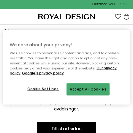
Outdoor Sale - 15% EXT
We care about your privacy!
We use cookies to personalize content and ads, and to analyze
Vi hittar tyvärr inte sidan du
our traffic. You have the right and option to opt out of any non-
essential cookies while using our site. However, blocking certain
söker
cookies may affect your experience of the website.
Our privacy
policy
Google's privacy policy
Cookie Settings
Accept All Cookies
Detta kan bero på att sidan inte längre finns eller att den har
flyttats. Vi ber om ursäkt för besväret. I menyn ovan kan du
prova att söka på nytt, eller besöka en av våra populära
avdelningar.
Till startsidan