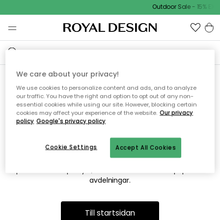
Outdoor Sale - 15% EXT
We care about your privacy!
We use cookies to personalize content and ads, and to analyze
Vi hittar tyvärr inte sidan du
our traffic. You have the right and option to opt out of any non-
essential cookies while using our site. However, blocking certain
söker
cookies may affect your experience of the website.
Our privacy
policy
Google's privacy policy
Cookie Settings
Accept All Cookies
Detta kan bero på att sidan inte längre finns eller att den har
flyttats. Vi ber om ursäkt för besväret. I menyn ovan kan du
prova att söka på nytt, eller besöka en av våra populära
avdelningar.
Till startsidan