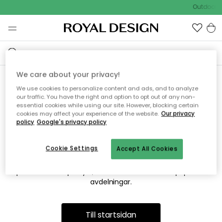
Outdoor S
We care about your privacy!
We use cookies to personalize content and ads, and to analyze
Vi hittar tyvärr inte sidan du
our traffic. You have the right and option to opt out of any non-
essential cookies while using our site. However, blocking certain
söker
cookies may affect your experience of the website.
Our privacy
policy
Google's privacy policy
Cookie Settings
Accept All Cookies
Detta kan bero på att sidan inte längre finns eller att den har
flyttats. Vi ber om ursäkt för besväret. I menyn ovan kan du
prova att söka på nytt, eller besöka en av våra populära
avdelningar.
Till startsidan