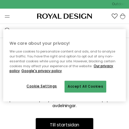
Outdoor S
We care about your privacy!
We use cookies to personalize content and ads, and to analyze
Vi hittar tyvärr inte sidan du
our traffic. You have the right and option to opt out of any non-
essential cookies while using our site. However, blocking certain
söker
cookies may affect your experience of the website.
Our privacy
policy
Google's privacy policy
Cookie Settings
Accept All Cookies
Detta kan bero på att sidan inte längre finns eller att den har
flyttats. Vi ber om ursäkt för besväret. I menyn ovan kan du
prova att söka på nytt, eller besöka en av våra populära
avdelningar.
Till startsidan