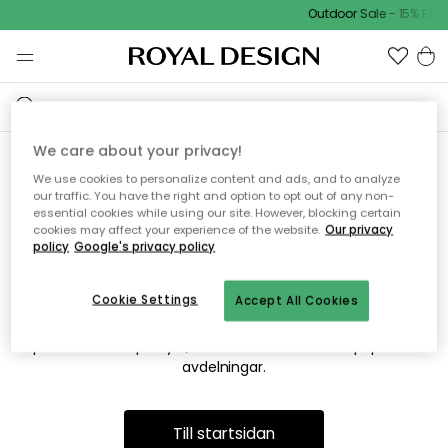
Outdoor Sale - 15% EXTR
We care about your privacy!
We use cookies to personalize content and ads, and to analyze
Vi hittar tyvärr inte sidan du
our traffic. You have the right and option to opt out of any non-
essential cookies while using our site. However, blocking certain
söker
cookies may affect your experience of the website.
Our privacy
policy
Google's privacy policy
Cookie Settings
Accept All Cookies
Detta kan bero på att sidan inte längre finns eller att den har
flyttats. Vi ber om ursäkt för besväret. I menyn ovan kan du
prova att söka på nytt, eller besöka en av våra populära
avdelningar.
Till startsidan